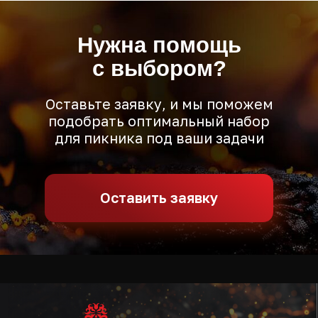
ООО "Грилькофф"
ИНН 6952000140
ОГРН 1066950076951
Юридический адрес: 170007,
Тверская область, город Тверь, улица
Шишкова, дом 116
Тверская область, город Тверь,
улица Шишкова, дом 116
ПН-ЧТ с 9:00 до 18:00
ПТ с 9:00 до 17:00
Уголь от производителя