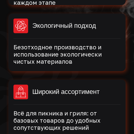
Оставьте заявку, и мы поможем
подобрать оптимальный набор
для пикника под ваши задачи
Оставить заявку
ООО "Грилькофф"
ИНН 6952000140
ОГРН 1066950076951
Юридический адрес: 170007,
Тверская область, город Тверь, улица
Шишкова, дом 116
Тверская область, город Тверь,
улица Шишкова, дом 116