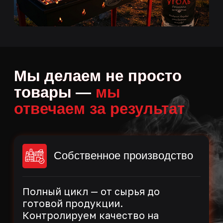
Широкий ассортимент
Всё для пикника и гриля: от
базовых товаров до удобных
сопутствующих решений
Честная цена
Собственная сырьевая база
позволяет предлагать выгодное
соотношение цены и качества
без посредников
Нужна помощь
с выбором?