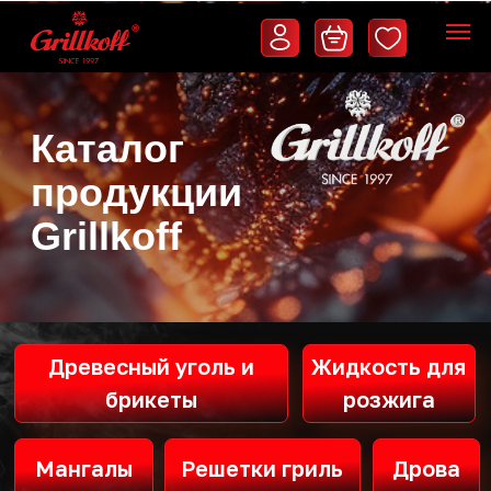
Каталог
продукции
Grillkoff
Древесный уголь и
Жидкость для
брикеты
розжига
Мангалы
Решетки гриль
Дрова
Шампуры
Щепа для копчения
Барбекю и грили
Коптильни
Печи и учаги
Дровницы