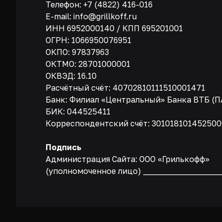
Телефон: +7 (4822) 416-016
E-mail: info@grillkoff.ru
ИНН 6952000140 / КПП 695201001
ОГРН: 1066950076951
ОКПО: 97837963
ОКТМО: 28701000001
ОКВЭД: 16.10
Расчётный счёт: 40702810111510001471
Банк: Филиал «Центральный» Банка ВТБ (П
БИК: 044525411
Корреспондентский счёт: 30101810145250
Подпись
Администрация Сайта: ООО «Грилькофф»
Каталог
(уполномоченное лицо) _____________________
О компании
ООО "Грилькофф"
Доставка и о
ИНН 6952000140
ОГРН 1066950076951
Контакты
Юридический адрес: 170007,