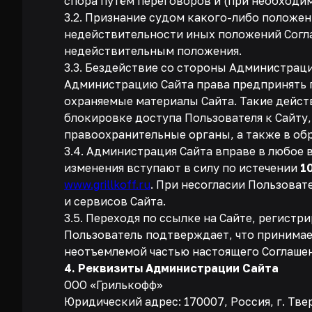
спора путём переговоров и (при необходи
3.2. Признание судом какого-либо положе
недействительности иных положений Согла
недействительным положения.
3.3. Бездействие со стороны Администраци
Администрацию Сайта права предпринять п
охраняемые материалы Сайта. Такие дейст
блокировке доступа Пользователя к Сайту,
правоохранительные органы, а также в об
3.4. Администрация Сайта вправе в любое 
изменения вступают в силу по истечении
1
www.grillkoff.ru
. При несогласии Пользоват
и сервисов Сайта.
3.5. Переходя по ссылке на Сайте, регист
Пользователь подтверждает, что принимае
неотъемлемой частью настоящего Соглашен
4. Реквизиты Администрации Сайта
ООО «Грилькофф»
Юридический адрес: 170007, Россия, г. Твер