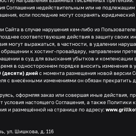
мости) направления взаимных письменных претензий.
ния Соглашения недействительным или не подлежащим
шения, если последние могут сохранять юридический
и Сайта в случае нарушения кем-либо из Пользовател
озднее соответствующие действия в защиту своих ин
вия могут выражаться, в частности, в удалении наруш
 обращении к хостинг-провайдеру, направлении прете
ращении в суд для взыскания убытков и компенсации 
время в одностороннем порядке вносить изменения в 
0 (десяти) дней
с момента размещения новой версии Со
еля с внесёнными изменениями он обязан прекратить 
рируясь, оформляя заказ или совершая иные действия,
т условия настоящего Соглашения, а также Политики 
ия и размещённой на странице по адресу:
www.grillko
ь, ул. Шишкова, д. 116