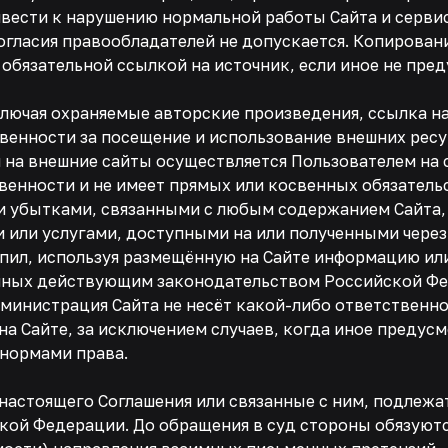
ивести к нарушению нормальной работы Сайта и сервис
согласия правообладателей не допускается. Копирован
 обязательной ссылкой на источник, если иное не пре
ключая охраняемые авторские произведения, ссылка на
твенности за посещение и использование внешних рес
 на внешние сайты осуществляется Пользователем на с
твенности и не имеет прямых или косвенных обязатель
 убытками, связанными с любым содержанием Сайта, 
и или услугами, доступными на или полученными чере
упил, используя размещённую на Сайте информацию или
нных действующим законодательством Российской Фе
Администрация Сайта не несёт какой-либо ответственно
на Сайте, за исключением случаев, когда иное преду
нормами права.
настоящего Соглашения или связанные с ним, подлежа
ой Федерации. До обращения в суд стороны обязуют