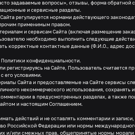
Часто задаваемые вопросы», отзывы, форма обратной 
мационные и сервисные разделы.
в Сайта регулируется нормами действующего законода
 прочим применимым правом.
атериалам и сервисам Сайта (включая размещение зака
ьзователю необходимо выполнить следующие действи
ать корректные контактные данные (Ф.И.О., адрес до
 и Политики конфиденциальности.
/или регистрируясь на Сайте, Пользователь считается
с его условиями.
териалы Сайта и предоставляемые на Сайте сервисы с
 личного некоммерческого использования, сохранять 
 комментарии в предусмотренных разделах, а также п
Сайтом и настоящим Соглашением.
нимать действий и не оставлять комментарии и записи
о Российской Федерации или нормы международного п
их и/или смежных прав, общепринятые нормы морали 