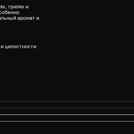
х, грилях и
Особенно
альный аромат и
 и целостности