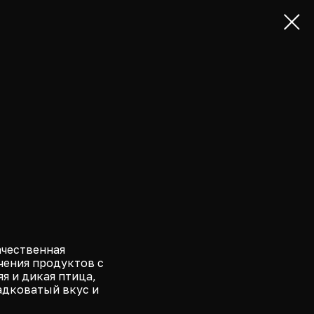
ачественная
чения продуктов с
я и дикая птица,
адковатый вкус и