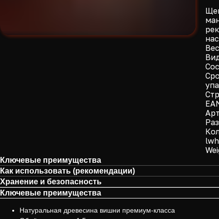
Щеп
ман
рек
на
Вес
Вид
Сос
Сро
уп
Стр
EAN
Арт
Раз
Кол
lwh
Wei
Ключевые преимущества
Как использовать (рекомендации)
Хранение и безопасность
Ключевые преимущества
Натуральная древесина вишни премиум-класса