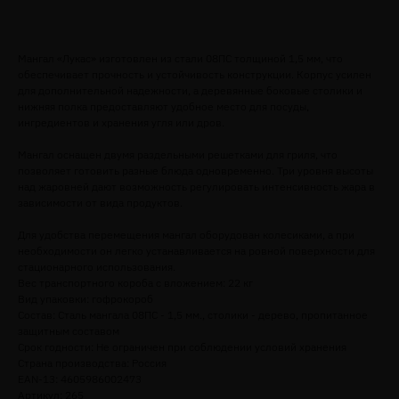
Добавить в корзину
Мангал «Лукас» изготовлен из стали 08ПС толщиной 1,5 мм, что
обеспечивает прочность и устойчивость конструкции. Корпус усилен
для дополнительной надежности, а деревянные боковые столики и
нижняя полка предоставляют удобное место для посуды,
ингредиентов и хранения угля или дров.
Мангал оснащен двумя раздельными решетками для гриля, что
позволяет готовить разные блюда одновременно. Три уровня высоты
над жаровней дают возможность регулировать интенсивность жара в
зависимости от вида продуктов.
Для удобства перемещения мангал оборудован колесиками, а при
необходимости он легко устанавливается на ровной поверхности для
стационарного использования.
Вес транспортного короба с вложением: 22 кг
Вид упаковки: гофрокороб
Состав: Сталь мангала 08ПС - 1,5 мм., столики - дерево, пропитанное
защитным составом
Срок годности: Не ограничен при соблюдении условий хранения
Страна производства: Россия
EAN-13: 4605986002473
Артикул: 265