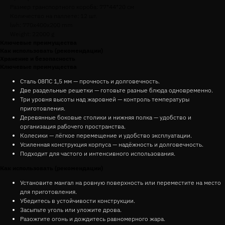
Размер транспортного короба: 77*44*20 см
Количество на паллете: 12 шт.
lwh: 770x400x200 mm
Weight: 22000 g
Ключевые преимущества
Как использовать (рекомендации)
Хранение и безопасность
Ключевые преимущества
Сталь 08ПС 1,5 мм — прочность и долговечность.
Две раздельные решетки — готовьте разные блюда одновременно.
Три уровня высоты над жаровней — контроль температуры
приготовления.
Деревянные боковые столики и нижняя полка — удобство и
организация рабочего пространства.
Колесики — лёгкое перемещение и удобство эксплуатации.
Усиленная конструкция корпуса — надёжность и долговечность.
Подходит для частого и интенсивного использования.
Как использовать (рекомендации)
Установите мангал на ровную поверхность или переместите на место
для приготовления.
Убедитесь в устойчивости конструкции.
Засыпьте уголь или уложите дрова.
Разожгите огонь и дождитесь равномерного жара.